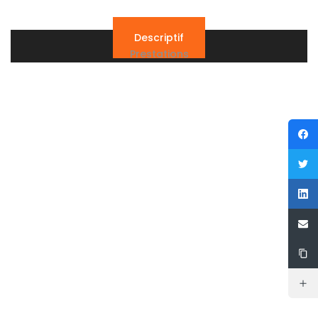
Descriptif
Prestations
Référence
4822
Prix
125 000€
Type de Bien
Appartements
Pièces
3
Chambres
2
Salles de bain
1
Année de construction
1920
2
Superficie
45 m