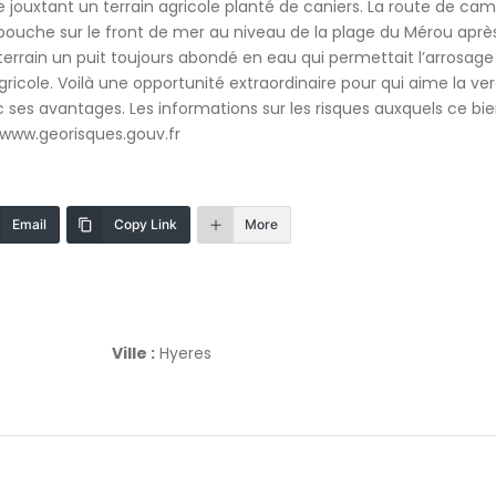
e jouxtant un terrain agricole planté de caniers. La route de c
ébouche sur le front de mer au niveau de la plage du Mérou après
terrain un puit toujours abondé en eau qui permettait l’arrosage
agricole. Voilà une opportunité extraordinaire pour qui aime la ve
ec ses avantages. Les informations sur les risques auxquels ce bie
s www.georisques.gouv.fr
Email
Copy Link
More
Ville :
Hyeres
Pièces
6