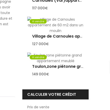
Carnoules (Var)appartement au bord d’une place provençale
ampagne
 avoir
117 000€
 toute
rdure et
A vendre
n est
Village de Carnoules appartement de 60 m2 dans un moulin
127 000€
A vendre
Toulon,zone piétonne grand appartement meublé
149 000€
CALCULER VOTRE CRÉDIT
Prix de vente