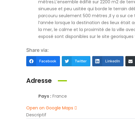
mètres.L’ensemble édifié sur 2200 m2 de terr
sinueuse et peu usitée qui borde le terrain d
parcouru seulement 500 mètres ,Il y a sur ce 
l’année lorsque la destination des lieux était 
la mer, le calme et la proximité de la ville av
exposé sont disponibles sur le site georisque
Share via:
Facebook
Twitter
LinkedIn
Adresse
Pays :
France
Open on Google Maps
Descriptif
Référence
5574