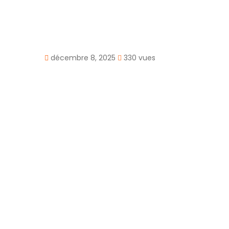
Prix
550 000€
Type de Bien
Maisons & villas
Type de transaction
A vendre
décembre 8, 2025
330 vues